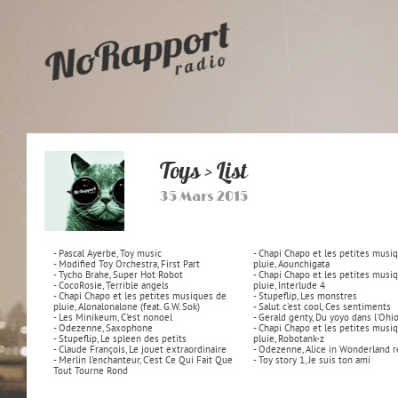
Toys > List
35 Mars 2015
- Pascal Ayerbe, Toy music
- Chapi Chapo et les petites musi
- Modified Toy Orchestra, First Part
pluie, Aounchigata
- Tycho Brahe, Super Hot Robot
- Chapi Chapo et les petites musi
- CocoRosie, Terrible angels
pluie, Interlude 4
- Chapi Chapo et les petites musiques de
- Stupeflip, Les monstres
pluie, Alonalonalone (feat. G.W. Sok)
- Salut c'est cool, Ces sentiments
- Les Minikeum, C'est nonoel
- Gerald genty, Du yoyo dans l'Ohi
- Odezenne, Saxophone
- Chapi Chapo et les petites musi
- Stupeflip, Le spleen des petits
pluie, Robotank-z
- Claude François, Le jouet extraordinaire
- Odezenne, Alice in Wonderland 
- Merlin l'enchanteur, C'est Ce Qui Fait Que
- Toy story 1, Je suis ton ami
Tout Tourne Rond