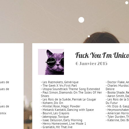
Fuck You I'm Unic
6 Janvier 2015
ques de
- Les Razmokets, Générique
- Doctor Flake, A
- The Geek X Vrv, First Part
- Charles Murdoc
ques de
- Utopia Soundtrack Theme Song Extended
Dekire
- Paul Simon, Diamonds On The Soles Of Her
- Booka Shade, R
Shoes
- Aaron Smith, 
- Les Rois de la Suède, Parniak Le Cougar
- Les Rois de la 
o
- Kohann, Dis On
Du Futur
ques de
- Minitel Rose, Magic Powder
- Mr. Oizo & Gas
- Mekanik Kantatik, Dancing with Space
- Heymoonshaker
remix
- Bourvil, Les Crayons
- American Horro
- Jakenpopp, Toxique
- Tyler Durden, Th
- Isaac Delusion, Early Morning
- Katerine, Des B
- Henry Homesweet, Live Mode 1
- Gramatik, Hit That Jive