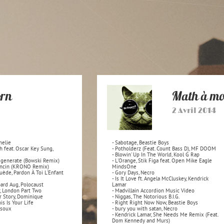
orn
Math à mo
2 Avril 2014
melie
- Sabotage, Beastie Boys
h feat. Oscar Key Sung,
- Potholderz (Feat. Count Bass D), MF DOOM
- Blowin' Up In The World, Kool G Rap
egenerate (Bowski Remix)
- L'Orange, Stik Figa feat. Open Mike Eagle
Dancin (KRONO Remix)
MindsOne
Suède, Pardon À Toi L'Enfant
- Gory Days, Necro
- Is It Love ft. Angela McCluskey, Kendrick
pard Aug, Polocaust
Lamar
, London Part Two
- Madvillain Accordion Music Video
r Story, Dominique
- Niggas, The Notorious B.I.G.
is Is Your Life
- Right Right Now Now, Beastie Boys
isoux
- bury you with satan, Necro
- Kendrick Lamar, She Needs Me Remix (Feat.
Dom Kennedy and Murs)