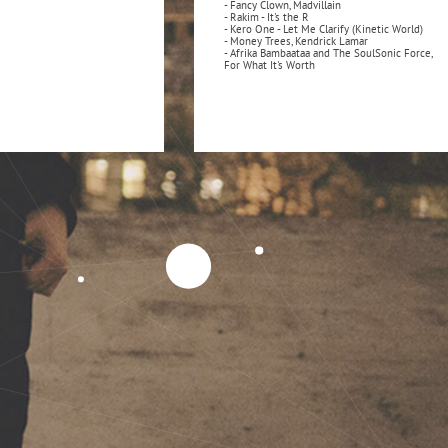
- Fancy Clown, Madvillain
- Rakim - It's the R
- Kero One - Let Me Clarify (Kinetic World)
- Money Trees, Kendrick Lamar
- Afrika Bambaataa and The SoulSonic Force,
For What It's Worth